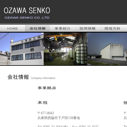
〒677-0043
〒
兵庫県西脇市下戸田158番地
兵
Te